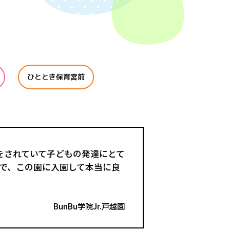
ひととき保育宮前
をされていて子どもの発達にとて
心で、この園に入園して本当に良
BunBu学院Jr.戸越園