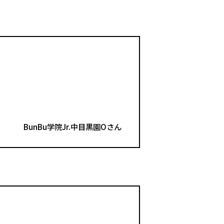
BunBu学院Jr.中目黒園Oさん