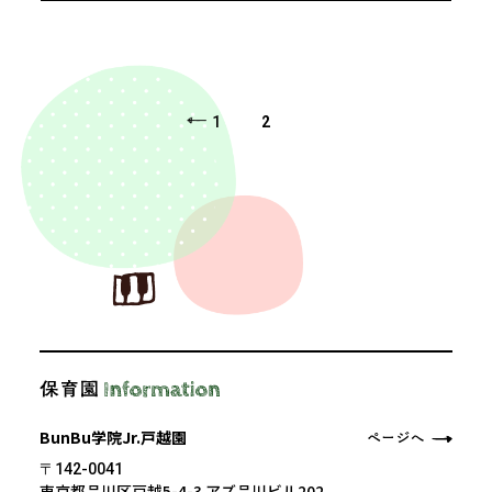
1
2
BunBu学院Jr.戸越園
〒142-0041
東京都品川区戸越5-4-3 アズ品川ビル202