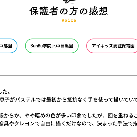
r.戸越園
BunBu学院Jr.中目黒園
アイキッズ認証保育園
した。
息子がパステルでは最初から抵抗なく手を使って描いてい
張からか、やや暗めの色が多い印象でしたが、回を重ねる
絵具やクレヨンで自由に描くだけなので、決まった手法で