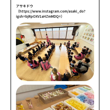
アサキドウ
（
https://www.instagram.com/asaki_do?
igsh=bjRpOXV1aHZmMDQ=
）